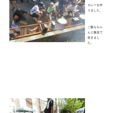
カレーを作
りました。
ご飯もちゃ
んと飯盒で
炊きまし
た。