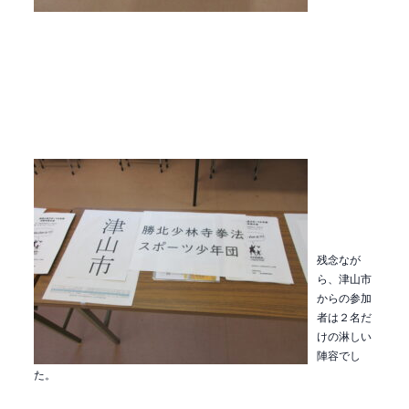
残念なが
ら、津山市
からの参加
者は２名だ
けの淋しい
陣容でし
た。