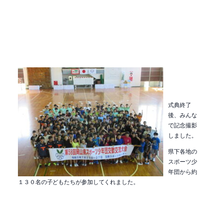
式典終了
後、みんな
で記念撮影
しました。
県下各地の
スポーツ少
年団から約
１３０名の子どもたちが参加してくれました。