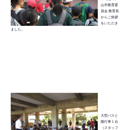
山市教育委
員会 教育長
からご挨拶
をいただき
ました。
大型バスと
随行車１台
（スタッフ