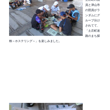
員と津山市
の団員がラ
ンダムにグ
ループ分け
されてて、
「土庄町迷
路のまち探
検～ホステリング～」を楽しみました。