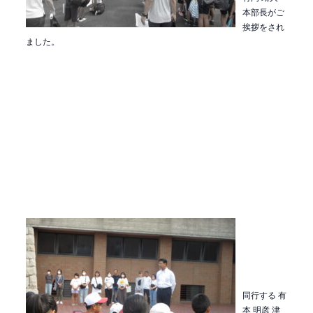
本部長がご
挨拶をされ
ました。
同行する 有
本 明彦 津