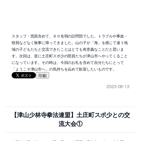
スタッフ・団員含めて、６０名弱の訪問団でした。トラブルや事故・
怪我などなく無事に帰ってきました。山の子が「海」を感じて違う地
域の子どもたちと交流できたことはとても有意義なことだと思いま
す。次回は、逆に土庄町スポ少の団員たちが津山市へやってくること
になっています。その時は、今回のお礼を含めて自分たちにとって
「ようこそ津山市へ」の気持ちを込めて歓迎したいものです。
印刷
2023-08-13
【津山少林寺拳法連盟】土庄町スポ少との交
流大会①