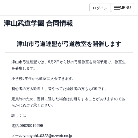
内
ログイン
MENU
容
を
津山武道学園 合同情報
ス
キ
ッ
津山市弓道連盟が弓道教室を開催します
プ
津山市弓道連盟では、9月2日から秋の弓道教室を開催予定で、教室生
を募集します。
小学校5年生から教室に入会できます。
初心者の方大歓迎！、昔やってた経験者の方ももOKです。
定員制のため、定員に達した場合はお断りすることがありますのであ
らかじめご了承ください。
詳しくは
電話:09020019299
メール:y.mayahi−0322@ezweb.ne.jp