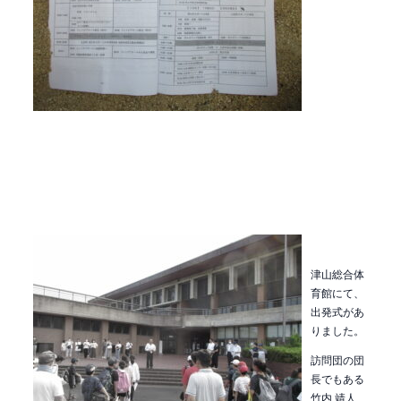
津山総合体
育館にて、
出発式があ
りました。
訪問団の団
長でもある
竹内 靖人