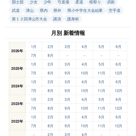
国士舘
少女
少年
弓道場
柔道
桜祭り
武術
武道
津山
県内
県外
県小中学生大会結果
空手道
第１２回津山市大会
講演
護身術
月別 新着情報
1月
2月
3月
4月
5月
6月
2026年
7月
8月
–
–
–
–
1月
2月
3月
4月
5月
6月
2025年
7月
8月
9月
10月
11月
12月
1月
2月
3月
4月
5月
6月
2024年
7月
8月
9月
10月
11月
12月
1月
2月
3月
4月
5月
6月
2023年
7月
8月
9月
10月
11月
12月
1月
2月
3月
4月
5月
6月
2022年
7月
8月
9月
10月
11月
12月
–
2月
3月
4月
–
–