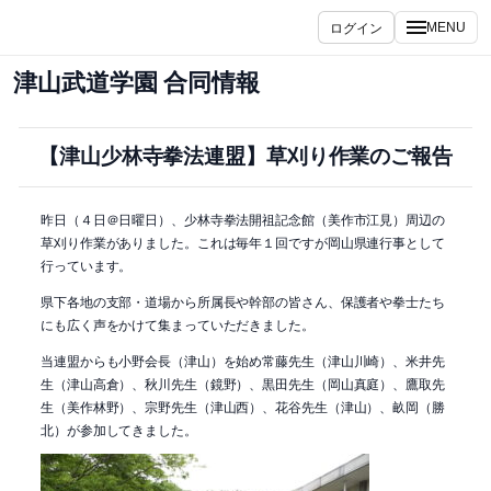
内
ログイン
MENU
容
を
津山武道学園 合同情報
ス
キ
ッ
【津山少林寺拳法連盟】草刈り作業のご報告
プ
昨日（４日＠日曜日）、少林寺拳法開祖記念館（美作市江見）周辺の
草刈り作業がありました。これは毎年１回ですが岡山県連行事として
行っています。
県下各地の支部・道場から所属長や幹部の皆さん、保護者や拳士たち
にも広く声をかけて集まっていただきました。
当連盟からも小野会長（津山）を始め常藤先生（津山川崎）、米井先
生（津山高倉）、秋川先生（鏡野）、黒田先生（岡山真庭）、鷹取先
生（美作林野）、宗野先生（津山西）、花谷先生（津山）、畝岡（勝
北）が参加してきました。