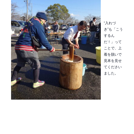
“入れづ
き”も「こう
するん
だ！」って
ことで、上
着を脱いで
見本を見せ
てください
ました。