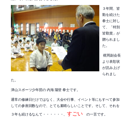
３年間、皆
勤を続けた
拳士に対し
て、「特別
皆勤賞」が
贈られまし
た。
梶岡副会長
より表彰状
が読み上げ
られまし
た。
津山スポーツ少年団の 内海 陽登 拳士です。
通常の修練日だけではなく、大会や行事、イベント等にもすべて参加
しての参座回数なので、とても素晴らしいことです。そして、それを
すごい
３年も続けるなんて・・・・・・、
の一言です。