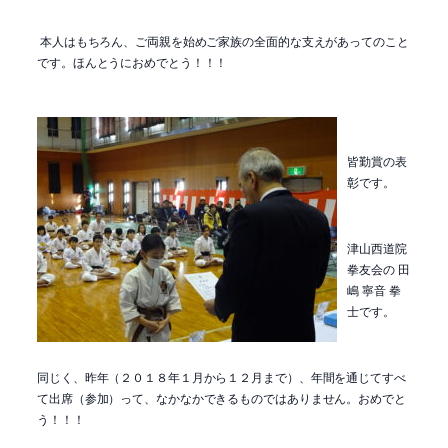
本人はもちろん、ご両親を始めご家族の全面的な支えがあってのこと
です。ほんとうにおめでとう！！！
皆勤賞の表
彰です。
津山西道院
拳友会の 田
嶋 寧音 拳
士です。
同じく、昨年（２０１８年１月から１２月まで）、年間を通じてすべ
て出席（参加）って、なかなかできるものではありません。おめでと
う！！！