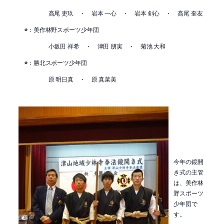
高尾 吏玖 ・ 岩本 一心 ・ 岩本 剣心 ・ 高尾 奎友
◉：美作林野スポーツ少年団
小坂田 祥希 ・ 津田 朋実 ・ 菊池 大和
◉：勝北スポーツ少年団
原 明日真 ・ 原 真菜美
今年の鏡開
き式の主管
は、美作林
野スポーツ
少年団で
す。