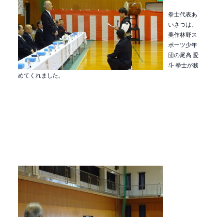
拳士代表あ
いさつは、
美作林野ス
ポーツ少年
団の尾髙 愛
斗 拳士が務
めてくれました。