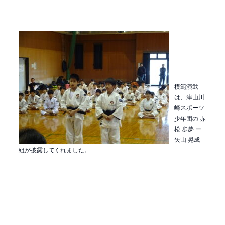
模範演武
は、津山川
崎スポーツ
少年団の 赤
松 歩夢 ー
矢山 晃成
組が披露してくれました。