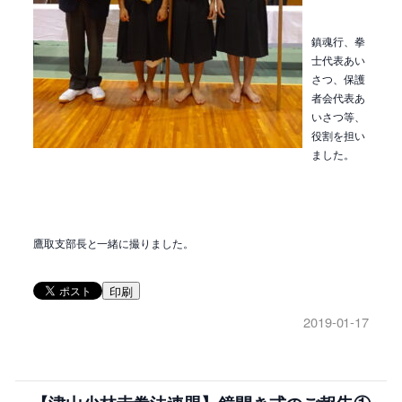
鎮魂行、拳
士代表あい
さつ、保護
者会代表あ
いさつ等、
役割を担い
ました。
鷹取支部長と一緒に撮りました。
印刷
2019-01-17