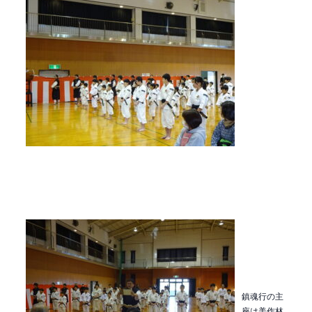
鎮魂行の主
座は美作林