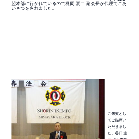
盟本部に行かれているので梶岡 潤二 副会長が代理でごあ
いさつをされました。
ご来賓とし
てご臨席い
ただきまし
た、谷口 圭