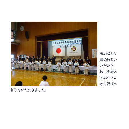
表彰状と副
賞の盾をい
ただいた
後、会場内
のみなさん
から祝福の
拍手をいただきました。