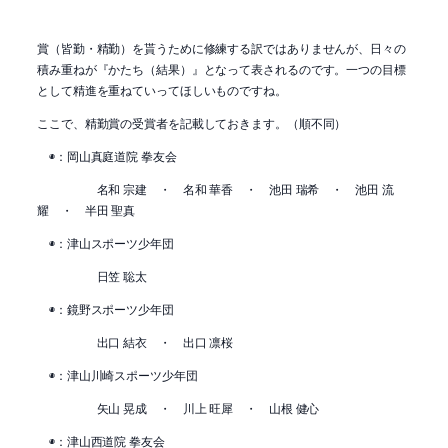
賞（皆勤・精勤）を貰うために修練する訳ではありませんが、日々の
積み重ねが『かたち（結果）』となって表されるのです。一つの目標
として精進を重ねていってほしいものですね。
ここで、精勤賞の受賞者を記載しておきます。（順不同）
◉：岡山真庭道院 拳友会
名和 宗建 ・ 名和 華香 ・ 池田 瑞希 ・ 池田 流
耀 ・ 半田 聖真
◉：津山スポーツ少年団
日笠 聡太
◉：鏡野スポーツ少年団
出口 結衣 ・ 出口 凛桜
◉：津山川崎スポーツ少年団
矢山 晃成 ・ 川上 旺犀 ・ 山根 健心
◉：津山西道院 拳友会