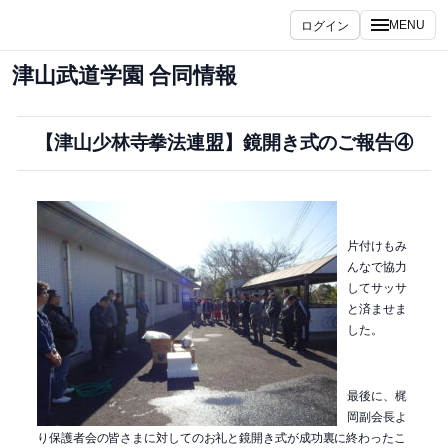
内
ログイン
MENU
容
を
津山武道学園 合同情報
ス
キ
ッ
【津山少林寺拳法連盟】鏡開き式のご報告④
プ
片付けもみ
んなで協力
してサッサ
と済ませま
した。
最後に、梶
岡副会長よ
り保護者会の皆さまに対してのお礼と鏡開き式が成功裏に終わったこ