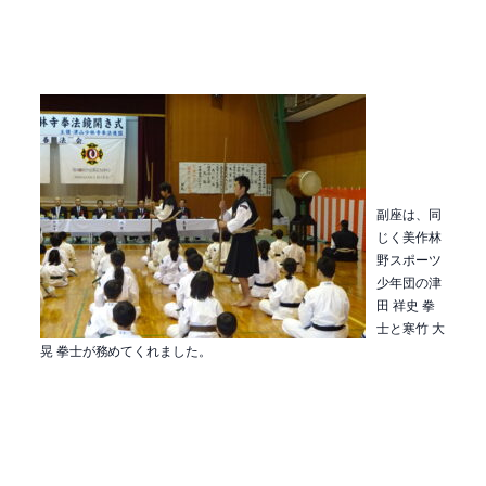
副座は、同
じく美作林
野スポーツ
少年団の津
田 祥史 拳
士と寒竹 大
晃 拳士が務めてくれました。