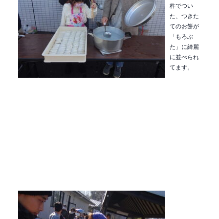
杵でつい
た、つきた
てのお餅が
「もろぶ
た」に綺麗
に並べられ
てます。