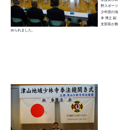
野スポーツ
少年団の池
本 博之 副
支部長が務
められました。