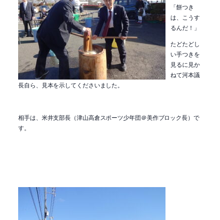
「餅つき
は、こうす
るんだ！」
たどたどし
い手つきを
見るに見か
ねて河本議
長自ら、見本を示してくださいました。
相手は、米井支部長（津山高倉スポーツ少年団＠美作ブロック長）で
す。