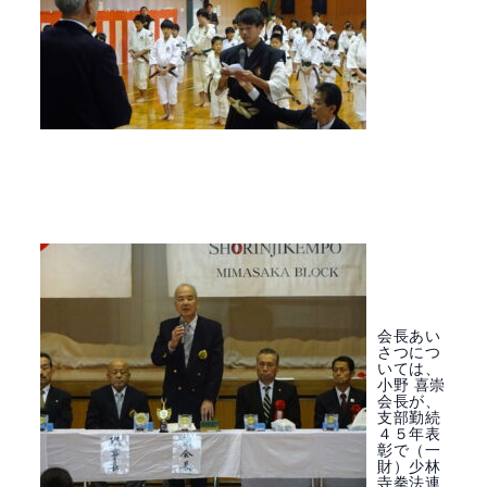
会長あい
さつにつ
いては、
小野 喜崇
会長が、
支部勤続
４５年表
彰で（一
財）少林
寺拳法連