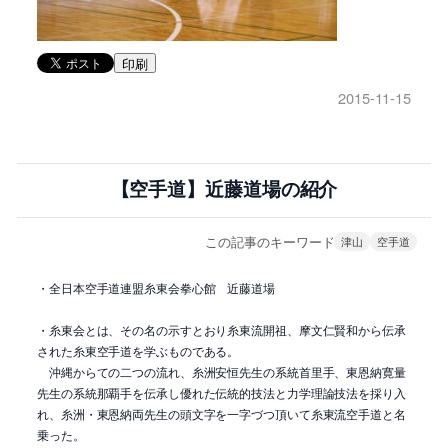
印刷
2015-11-15
【空手道】近藤道場の紹介
この記事のキーワード
津山
空手道
・全日本空手道連盟糸東会拳心館 近藤道場
・糸東会とは、その名の示すとおり糸東流開祖、摩文仁賢和から伝承
された糸東空手道を学ぶものである。
沖縄からての二つの流れ、糸洲安恒先生の系統首里手、東恩納寛量
先生の系統那覇手を伝承し優れた伝統的技法と力学理論技法を採り入
れ、糸洲・東恩納両先生の頭文字を一字づつ頂いて糸東流空手道と名
乗った。