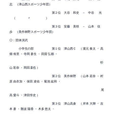
志 （津山西スポーツ少年団）
第２位 大谷 和史 － 中谷 光
（ 〃 ）
第３位 安藤 美咲 － 山本 佳
歩 （美作林野スポーツ少年団）
◎：団体演武
小学生の部 第１位 津山西Ｃ （ 瀧元 奏太 ・ 高
畑 侑里 ・ 寺岡 蒼生 ・ 田淵 弘都 ・
杉
山 彩奈 ・ 岡田凜也 ）
第２位 美作林野 （ 山本 若奈 ・ 村
原 由衣加 ・ 保田 凌佑 ・ 菊池 紘和 ・
尾
高 愛斗 ・ 津田惇史 ）
第３位 津山高倉 （ 岸本 大輝 ・ 吉
本 蒼 ・ 難波 陽香 ・ 木多 悠太 ・