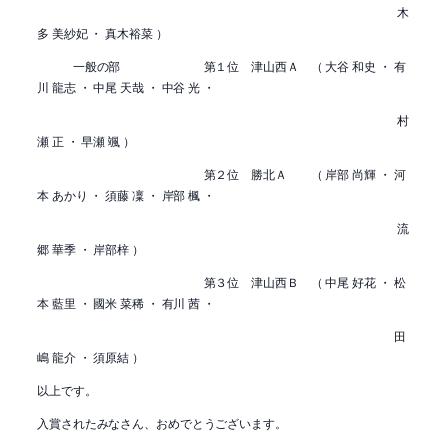
木
多 美紗妃 ・ 真木裕菜 ）
一般の部 第１位 津山西Ａ （ 大谷 和史 ・ 有
川 龍志 ・ 中尾 天哉 ・ 中谷 光 ・
村
瀬 正 ・ 早瀬 颯 ）
第２位 勝北Ａ （ 岸部 尚輝 ・ 河
本 あかり ・ 須藤 凜 ・ 岸部 楓 ・
流
郷 華季 ・ 岸部梓 ）
第３位 津山西Ｂ （ 中尾 好花 ・ 松
本 藍里 ・ 國米 菜稀 ・ 有川 茜 ・
田
嶋 龍介 ・ 須原結 ）
以上です。
入賞されたみなさん、おめでとうございます。