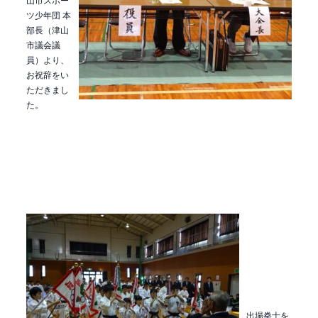
ツ少年団 本
部長（津山
市議会議
員）より、
お祝辞をい
ただきまし
た。
出場拳士を