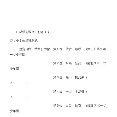
ここに成績を載せておきます。
◎：小学生単独演武
規定（白・黄帯）の部 第１位 佐古 結咲 （津山川崎スポ
ーツ少年団）
第２位 水島 弘晶 （勝北スポーツ
少年団）
第３位 福田 帆乃果（
〃 ）
第４位 平田 千沙都（
〃 ）
第５位 出口 結衣 （鏡野スポーツ
少年団）