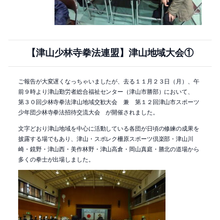
【津山少林寺拳法連盟】津山地域大会①
ご報告が大変遅くなっちゃいましたが、去る１１月２３日（月）、午
前９時より津山勤労者総合福祉センター（津山市勝部）において、
第３０回少林寺拳法津山地域交歓大会 兼 第１２回津山市スポーツ
少年団少林寺拳法招待交流大会 が開催されました。
文字どおり津山地域を中心に活動している各団が日頃の修練の成果を
披露する場でもあり、津山・スポレク柵原スポーツ倶楽部・津山川
崎・鏡野・津山西・美作林野・津山高倉・岡山真庭・勝北の道場から
多くの拳士が出場しました。