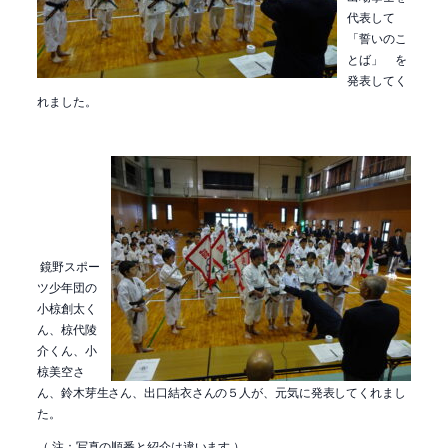
代表して
「誓いのこ
とば」 を
発表してく
れました。
鏡野スポー
ツ少年団の
小椋創太く
ん、椋代陵
介くん、小
椋美空さ
ん、鈴木芽生さん、出口結衣さんの５人が、元気に発表してくれまし
た。
（ 注：写真の順番と紹介は違います ）