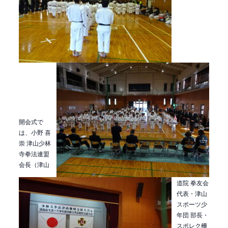
開会式で
は、小野 喜
崇 津山少林
寺拳法連盟
会長（津山
道院 拳友会
代表・津山
スポーツ少
年団 部長・
スポレク柵