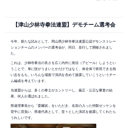
【津山少林寺拳法連盟】デモチーム選考会
今年、新たな試みとして、岡山県少林寺拳法連盟公認デモンストレー
ションチームのメンバーの選考会が、同日、並行して開催されまし
た。
これは、少林寺拳法の良さを広く内外に発信（アピール）しようとい
うことで、単に技がうまいとかだけではなく、体全体で表現できる熱
い志をもち、いろんな場面で演武を含めて披露していこうというチー
ム編成を考えています。
当連盟からは、多くの拳士がエントリーし、厳正・公正な審査の結
果、何人か選ばれました。
県連理事長から「委嘱状」をいただき、名前の入った特製ゼッケンを
背中に背負い、県連代表として、堂々とした演武を披露してくれたら
うれしいです。