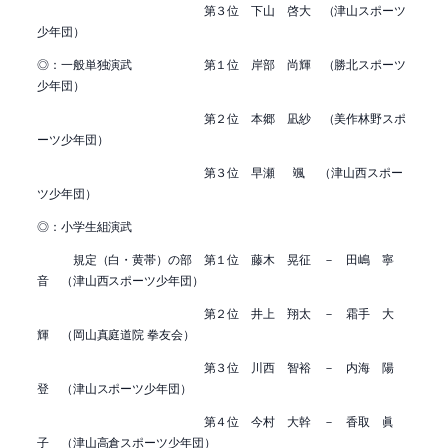
第３位 下山 啓大 （津山スポーツ
少年団）
◎：一般単独演武 第１位 岸部 尚輝 （勝北スポーツ
少年団）
第２位 本郷 凪紗 （美作林野スポ
ーツ少年団）
第３位 早瀬 颯 （津山西スポー
ツ少年団）
◎：小学生組演武
規定（白・黄帯）の部 第１位 藤木 晃征 － 田嶋 寧
音 （津山西スポーツ少年団）
第２位 井上 翔太 － 霜手 大
輝 （岡山真庭道院 拳友会）
第３位 川西 智裕 － 内海 陽
登 （津山スポーツ少年団）
第４位 今村 大幹 － 香取 眞
子 （津山高倉スポーツ少年団）