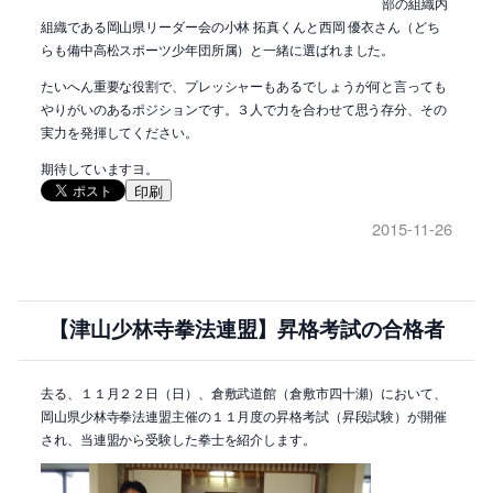
部の組織内
組織である岡山県リーダー会の小林 拓真くんと西岡 優衣さん（どち
らも備中高松スポーツ少年団所属）と一緒に選ばれました。
たいへん重要な役割で、プレッシャーもあるでしょうが何と言っても
やりがいのあるポジションです。３人で力を合わせて思う存分、その
実力を発揮してください。
期待していますヨ。
印刷
2015-11-26
【津山少林寺拳法連盟】昇格考試の合格者
去る、１１月２２日（日）、倉敷武道館（倉敷市四十瀬）において、
岡山県少林寺拳法連盟主催の１１月度の昇格考試（昇段試験）が開催
され、当連盟から受験した拳士を紹介します。