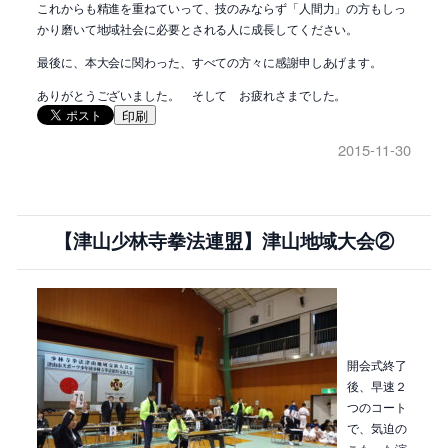
これからも精進を重ねていって、技のみならず「人間力」の方もしっ
かり磨いて地域社会に必要とされる人に成長してください。
最後に、本大会に関わった、すべての方々に感謝申しあげます。
ありがとうございました。 そして お疲れさまでした。
印刷
2015-11-30
【津山少林寺拳法連盟】津山地域大会②
開会式終了
後、早速２
つのコート
で、気迫の