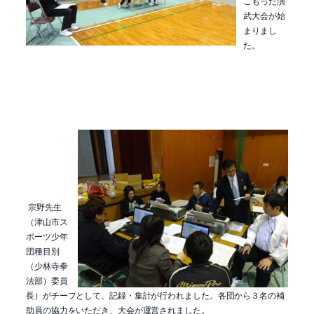
こもった演
武大会が始
まりまし
た。
宗野先生
（津山市ス
ポーツ少年
団種目別
（少林寺拳
法部）委員
長）がチーフとして、記録・集計が行われました。各団から３名の補
助員の協力をいただき、大会が運営されました。