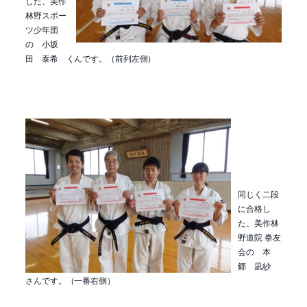
した、美作
林野スポー
ツ少年団
の 小坂
田 泰希 くんです。（前列左側）
同じく二段
に合格し
た、美作林
野道院 拳友
会の 本
郷 凪紗
さんです。（一番右側）