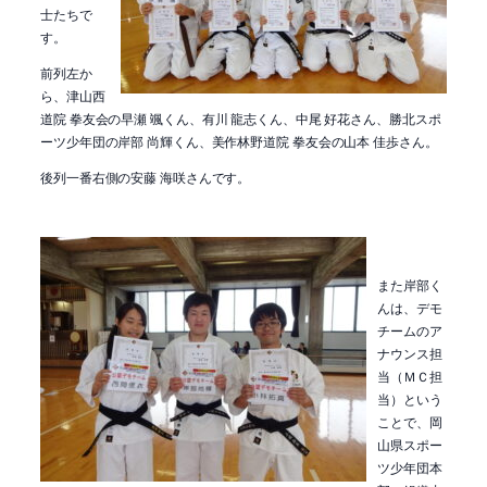
士たちで
す。
前列左か
ら、津山西
道院 拳友会の早瀬 颯くん、有川 龍志くん、中尾 好花さん、勝北スポ
ーツ少年団の岸部 尚輝くん、美作林野道院 拳友会の山本 佳歩さん。
後列一番右側の安藤 海咲さんです。
また岸部く
んは、デモ
チームのア
ナウンス担
当（ＭＣ担
当）という
ことで、岡
山県スポー
ツ少年団本