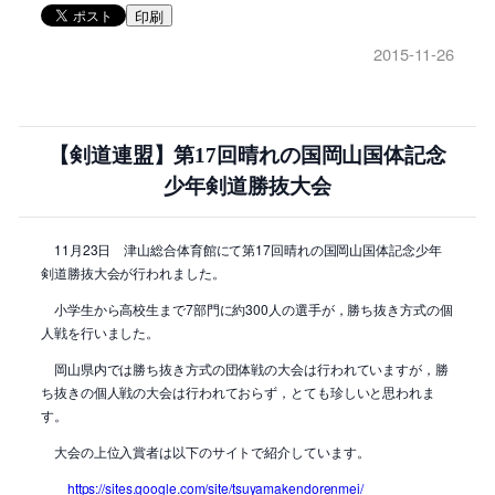
印刷
2015-11-26
【剣道連盟】第17回晴れの国岡山国体記念
少年剣道勝抜大会
11月23日 津山総合体育館にて第17回晴れの国岡山国体記念少年
剣道勝抜大会が行われました。
小学生から高校生まで7部門に約300人の選手が，勝ち抜き方式の個
人戦を行いました。
岡山県内では勝ち抜き方式の団体戦の大会は行われていますが，勝
ち抜きの個人戦の大会は行われておらず，とても珍しいと思われま
す。
大会の上位入賞者は以下のサイトで紹介しています。
https://sites.google.com/site/tsuyamakendorenmei/