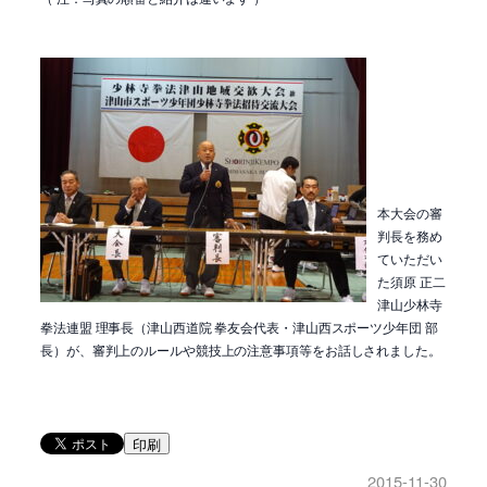
本大会の審
判長を務め
ていただい
た須原 正二
津山少林寺
拳法連盟 理事長（津山西道院 拳友会代表・津山西スポーツ少年団 部
長）が、審判上のルールや競技上の注意事項等をお話しされました。
印刷
2015-11-30