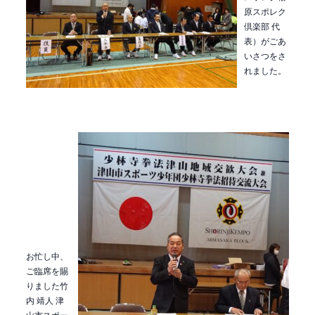
原スポレク
倶楽部 代
表）がごあ
いさつをさ
れました。
お忙し中、
ご臨席を賜
りました竹
内 靖人 津
山市スポー