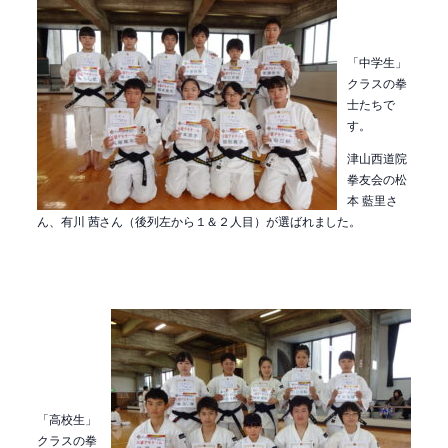
「中学生」
クラスの拳
士たちで
す。
津山西道院
拳友会の松
本 藍里さ
ん、有川 茜さん（後列左から１＆２人目）が選ばれました。
「高校生」
クラスの拳