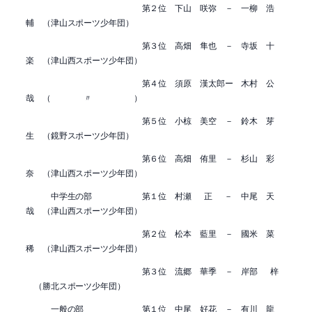
第２位 下山 咲弥 － 一柳 浩
輔 （津山スポーツ少年団）
第３位 高畑 隼也 － 寺坂 十
楽 （津山西スポーツ少年団）
第４位 須原 漢太郎ー 木村 公
哉 （ 〃 ）
第５位 小椋 美空 － 鈴木 芽
生 （鏡野スポーツ少年団）
第６位 高畑 侑里 － 杉山 彩
奈 （津山西スポーツ少年団）
中学生の部 第１位 村瀬 正 － 中尾 天
哉 （津山西スポーツ少年団）
第２位 松本 藍里 － 國米 菜
稀 （津山西スポーツ少年団）
第３位 流郷 華季 － 岸部 梓
（勝北スポーツ少年団）
一般の部 第１位 中尾 好花 － 有川 龍