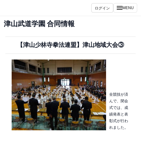
内
ログイン
MENU
容
を
津山武道学園 合同情報
ス
キ
ッ
【津山少林寺拳法連盟】津山地域大会③
プ
全競技が済
んで、閉会
式では、成
績発表と表
彰式が行わ
れました。