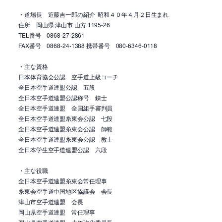
・道場長 近藤吉一郎の紹介 昭和４０年４月２日生まれ
住所 岡山県 津山市 山方 1195-26
TEL番号 0868-27-2861
FAX番号 0868-24-1388 携帯番号 080-6346-0118
・主な資格
日本体育協会公認 空手道上級コーチ
全日本空手道連盟公認 五段
全日本空手道連盟公認称号 錬士
全日本空手道連盟 全国組手審判員
全日本空手道連盟糸東会公認 七段
全日本空手道連盟糸東会公認 師範
全日本空手道連盟糸東会公認 教士
全日本学生空手道連盟公認 六段
・主な役職
全日本空手道連盟糸東会常任理事
糸東会空手道中国地区協議会 会長
津山市空手道連盟 会長
岡山県空手道連盟 常任理事