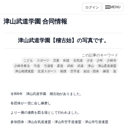
内
ログイン
MENU
容
を
津山武道学園 合同情報
ス
キ
ッ
津山武道学園【稽古始】の写真です。
プ
この記事のキーワード
こども
スポーツ
児童
剣道
合気道
少女
少年
少林寺
少林寺拳法
弓道
弓道場
柔道
武術
武道
津山
津山柔道連盟
津山相撲連盟
生涯スポーツ
相撲
空手道
組合・団体
練習
道
令和6年 津山武道学園 稽古始がありました。
各団体が一堂に会し練磨し
より一層の連携を図る場として行われました。
参加団体：津山合気道連盟・津山市空手道連盟・津山市弓道連盟