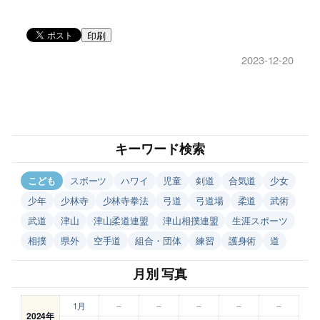
印刷
2023-12-20
キーワード検索
こども
スポーツ
ハワイ
児童
剣道
合気道
少女
少年
少林寺
少林寺拳法
弓道
弓道場
柔道
武術
武道
津山
津山柔道連盟
津山相撲連盟
生涯スポーツ
相撲
県外
空手道
組合・団体
練習
護身術
道
月別 写真
1月
–
–
–
–
–
2024年