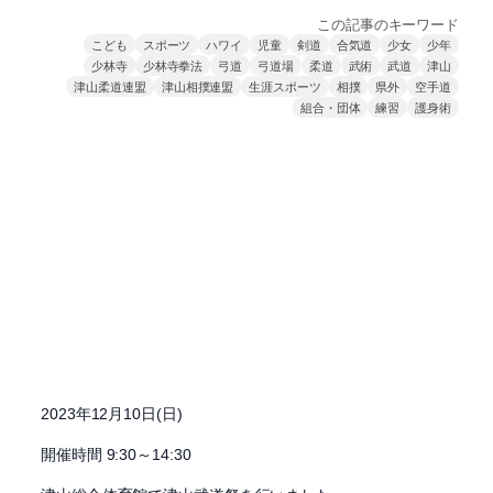
この記事のキーワード
こども
スポーツ
ハワイ
児童
剣道
合気道
少女
少年
少林寺
少林寺拳法
弓道
弓道場
柔道
武術
武道
津山
津山柔道連盟
津山相撲連盟
生涯スポーツ
相撲
県外
空手道
組合・団体
練習
護身術
2023年12月10日(日)
開催時間 9:30～14:30