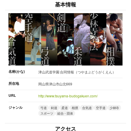
基本情報
名称(かな)
津山武道学園 合同情報（つやまぶどうがくえん）
所在地
岡山県津山市山北669
URL
http://www.tsuyama-budogakuen.com/
ジャンル
弓道
剣道
柔道
相撲
合気道
空手道
少林寺
スポーツ
組合・団体
アクセス