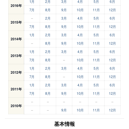
1月
2月
3月
4月
5月
6月
2016年
7月
8月
9月
10月
11月
12月
–
2月
3月
4月
5月
6月
2015年
7月
8月
9月
10月
11月
12月
1月
2月
3月
4月
5月
6月
2014年
–
8月
9月
10月
11月
12月
1月
2月
3月
4月
5月
6月
2013年
7月
8月
–
10月
11月
12月
1月
2月
3月
4月
5月
6月
2012年
7月
8月
–
10月
11月
12月
1月
2月
3月
4月
5月
6月
2011年
7月
8月
9月
10月
11月
12月
–
–
–
–
–
–
2010年
–
–
9月
10月
11月
12月
基本情報