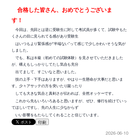
合格した皆さん、おめでとうございま
す！
今回は、先回とは逆に受験生に対して考試員が多くて、試験中もた
くさんの目に見られてる感があり受験生
はいつもより緊張感が“半端ない”って感じで少しかわいそうな気が
しました。
でも、私は８級（初めての試験体験）を見させていただきました
が、構えもしっかりしてたし気合も充分
出てまして、すごいなと思いました。
技の上手・下手はありますが、やはり一生懸命が大事だと思いま
す。少々アサッテの方を突いたり蹴ったり
しても大きな気合と真剣さが伝われば、全然オッケーです。
これから先もいろいろあると思いますが、ぜひ、修行を続けていっ
てほしいですし、先の人生に少なからず
いい影響をもたらしてくれることと信じています。
印刷
2026-06-10