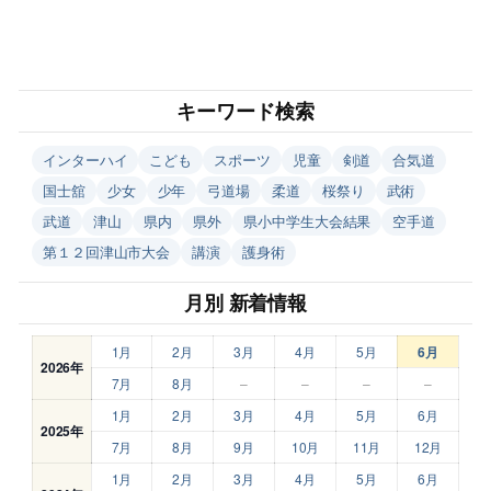
キーワード検索
インターハイ
こども
スポーツ
児童
剣道
合気道
国士舘
少女
少年
弓道場
柔道
桜祭り
武術
武道
津山
県内
県外
県小中学生大会結果
空手道
第１２回津山市大会
講演
護身術
月別 新着情報
1月
2月
3月
4月
5月
6月
2026年
7月
8月
–
–
–
–
1月
2月
3月
4月
5月
6月
2025年
7月
8月
9月
10月
11月
12月
1月
2月
3月
4月
5月
6月