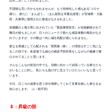
山市二宮）にて行われました。
不謹慎な言い方かもせれませんが、もう恒例化した感もある“コロナ
禍”に、新たに「まんぼう」（まん延防止等重点措置）が宮城県・大阪
府・兵庫県に適用された報道がなさせれました。
首都圏の１都３県に出されていた『緊急事態宣言』が全面解除されて
幾日が経ちましたが、日々のニュースで新たな感染者数の報告がなさ
れていますが、その数は一向に減る気配が感じられません。
更なる脅威として心配される「変異種（株）」の増加もすごく気にな
るこの頃です。各道場でも細心の感染予防対策をしながらの修練で腐
心されてることと思います。
そんなこんなの状況の中でも、目標に向かって頑張っている拳士たち
がいることに対し、私たちも負けずに支えていけたらいいなと思って
います。
今日、日ごろの成果を思う存分発揮してくれて見事合格した拳士をお
知らせします。（※：順不同）
＄：昇級の部