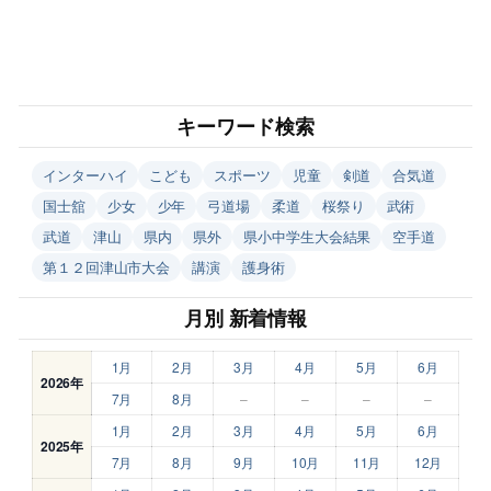
キーワード検索
インターハイ
こども
スポーツ
児童
剣道
合気道
国士舘
少女
少年
弓道場
柔道
桜祭り
武術
武道
津山
県内
県外
県小中学生大会結果
空手道
第１２回津山市大会
講演
護身術
月別 新着情報
1月
2月
3月
4月
5月
6月
2026年
7月
8月
–
–
–
–
1月
2月
3月
4月
5月
6月
2025年
7月
8月
9月
10月
11月
12月