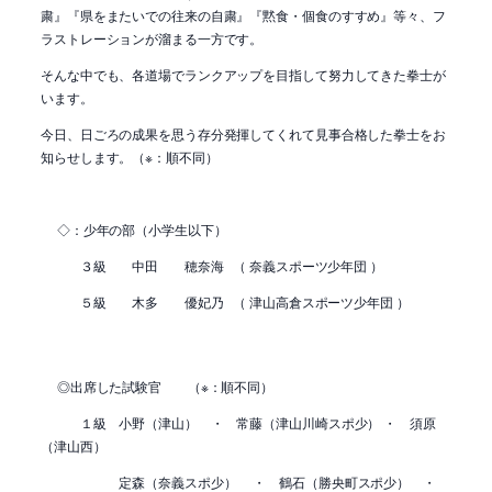
粛』『県をまたいでの往来の自粛』『黙食・個食のすすめ』等々、フ
ラストレーションが溜まる一方です。
そんな中でも、各道場でランクアップを目指して努力してきた拳士が
います。
今日、日ごろの成果を思う存分発揮してくれて見事合格した拳士をお
知らせします。（※：順不同）
◇：少年の部（小学生以下）
３級 中田 穂奈海 （ 奈義スポーツ少年団 ）
５級 木多 優妃乃 （ 津山高倉スポーツ少年団 ）
◎出席した試験官 （※：順不同）
１級 小野（津山） ・ 常藤（津山川崎スポ少） ・ 須原
（津山西）
定森（奈義スポ少）
・
鶴石（勝央町スポ少） ・