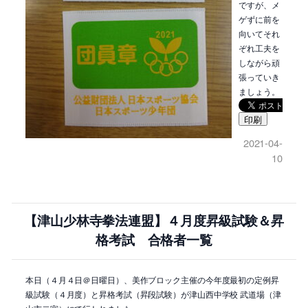
ですが、メ
ゲずに前を
向いてそれ
ぞれ工夫を
しながら頑
張っていき
ましょう。
印刷
2021-04-
10
【津山少林寺拳法連盟】４月度昇級試験＆昇
格考試 合格者一覧
本日（４月４日＠日曜日）、美作ブロック主催の今年度最初の定例昇
級試験（４月度）と昇格考試（昇段試験）が津山西中学校 武道場（津