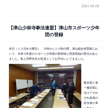
2021-04-29
【津山少林寺拳法連盟】津山市スポーツ少年
団の登録
本日（１０日＠土曜日）、９時から１０時の間、津山総合体育館にお
いて、令和３年度のスポーツ少年団の団登録と団員登録の受付があり
ました。私と宗野先生が役員としてお手伝いしてきました。
複合団と単
一種目団に
分けてそれ
ぞれ各団の
担当者が来
られたら、