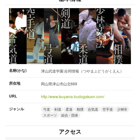
名称(かな)
津山武道学園 合同情報（つやまぶどうがくえん）
所在地
岡山県津山市山北669
URL
http://www.tsuyama-budogakuen.com/
ジャンル
弓道
剣道
柔道
相撲
合気道
空手道
少林寺
スポーツ
組合・団体
アクセス