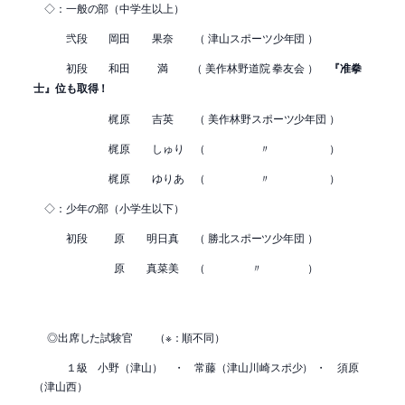
◇：一般の部（中学生以上）
弐段 岡田 果奈 （ 津山スポーツ少年団 ）
初段 和田 満 （ 美作林野道院 拳友会 ）
『准拳
士』位も取得！
梶原 吉英 （ 美作林野スポーツ少年団 ）
梶原 しゅり （ 〃 ）
梶原 ゆりあ （ 〃 ）
◇：少年の部（小学生以下）
初段 原 明日真 （ 勝北スポーツ少年団 ）
原 真菜美 （ 〃 ）
◎出席した試験官 （※：順不同）
１級 小野（津山） ・ 常藤（津山川崎スポ少） ・ 須原
（津山西）