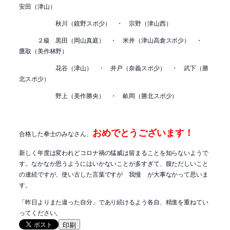
安田（津山）
秋川（鏡野スポ少） ・ 宗野（津山西）
２級 黒田（岡山真庭） ・ 米井（津山高倉スポ少） ・
鷹取（美作林野）
花谷（津山） ・ 井戸（奈義スポ少） ・ 武下（勝
北スポ少）
野上（美作勝央） ・ 畝岡（勝北スポ少）
おめでとうございます！
合格した拳士のみなさん、
新しく年度は変われどコロナ禍の猛威は留まることを知らないようで
す。なかなか思うようにはいかないことが多すぎて、腹ただしいこと
の連続ですが、使い古した言葉ですが 我慢 が大事なかって思いま
す。
「昨日よりまた違った自分」であり続けるよう各自、精進を重ねてい
ってください。
印刷