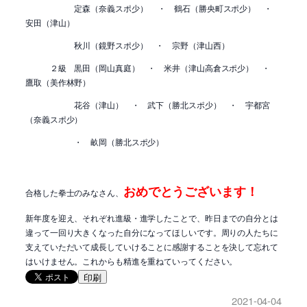
定森（奈義スポ少）
・
鶴石（勝央町スポ少） ・
安田（津山）
秋川（鏡野スポ少） ・ 宗野（津山西）
２級 黒田（岡山真庭） ・ 米井（津山高倉スポ少） ・
鷹取（美作林野）
花谷（津山） ・ 武下（勝北スポ少） ・ 宇都宮
（奈義スポ少）
・ 畝岡（勝北スポ少）
おめでとうございます！
合格した拳士のみなさん、
新年度を迎え、それぞれ進級・進学したことで、昨日までの自分とは
違って一回り大きくなった自分になってほしいです。周りの人たちに
支えていただいて成長していけることに感謝することを決して忘れて
はいけません。これからも精進を重ねていってください。
印刷
2021-04-04