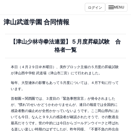
内
ログイン
MENU
容
を
津山武道学園 合同情報
ス
キ
ッ
【津山少林寺拳法連盟】５月度昇級試験 合
プ
格者一覧
本日（４月２９日＠木曜日）、美作ブロック主催の５月度の昇級試験
が津山西中学校 武道場（津山市二宮）にて行われました。
毎年、大型連休の影響もあって５月度については、４月下旬に行って
います。
首都圏＋関西圏では、３度目の「緊急事態宣言」が発令されました
が、“慣れ”のせいかどうかわかりませんが、連日の報道では全国的に
感染者数の歯止めが全然かかっていないようです。ここ岡山県内にお
いても今日、なんと９９人の感染者が確認されたそうで、その数過去
最高だそうです。世の中的には今日からゴールデンウイークと呼ばれ
る楽しい楽しい時期のはずでしたが、昨年同様、『不要不急の外出自