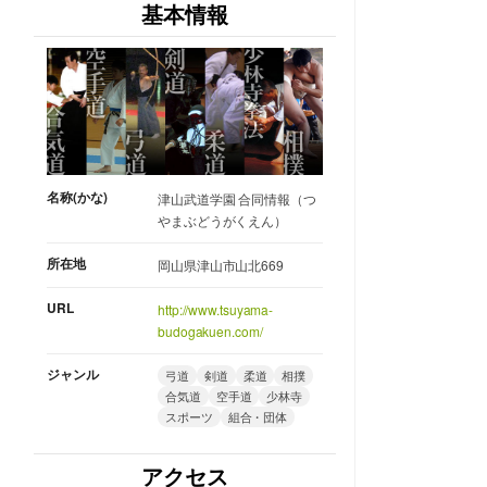
基本情報
名称(かな)
津山武道学園 合同情報（つ
やまぶどうがくえん）
所在地
岡山県津山市山北669
URL
http://www.tsuyama-
budogakuen.com/
ジャンル
弓道
剣道
柔道
相撲
合気道
空手道
少林寺
スポーツ
組合・団体
アクセス