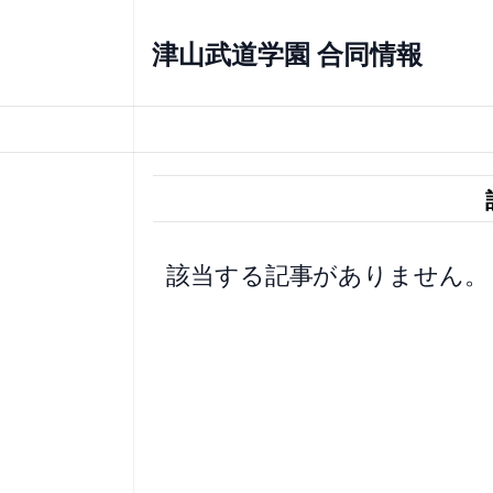
内
容
津山武道学園 合同情報
を
ス
キ
ッ
プ
該当する記事がありません。