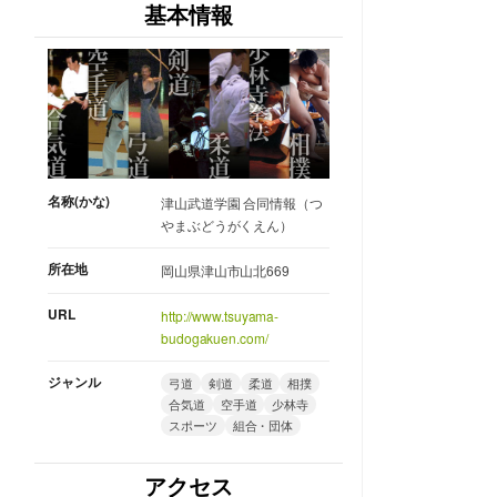
基本情報
名称(かな)
津山武道学園 合同情報（つ
やまぶどうがくえん）
所在地
岡山県津山市山北669
URL
http://www.tsuyama-
budogakuen.com/
ジャンル
弓道
剣道
柔道
相撲
合気道
空手道
少林寺
スポーツ
組合・団体
アクセス