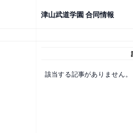
内
容
津山武道学園 合同情報
を
ス
キ
ッ
プ
該当する記事がありません。