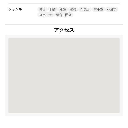
ジャンル
弓道
剣道
柔道
相撲
合気道
空手道
少林寺
スポーツ
組合・団体
アクセス