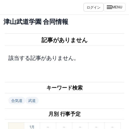
内
ログイン
MENU
容
を
津山武道学園 合同情報
ス
キ
ッ
記事がありません
プ
該当する記事がありません。
キーワード検索
合気道
武道
月別 行事予定
1月
–
–
–
–
–