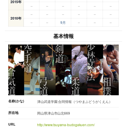
2015年
–
–
–
–
–
–
–
–
–
–
–
–
2010年
–
–
9月
–
–
–
基本情報
名称(かな)
津山武道学園 合同情報（つやまぶどうがくえん）
所在地
岡山県津山市山北669
URL
http://www.tsuyama-budogakuen.com/