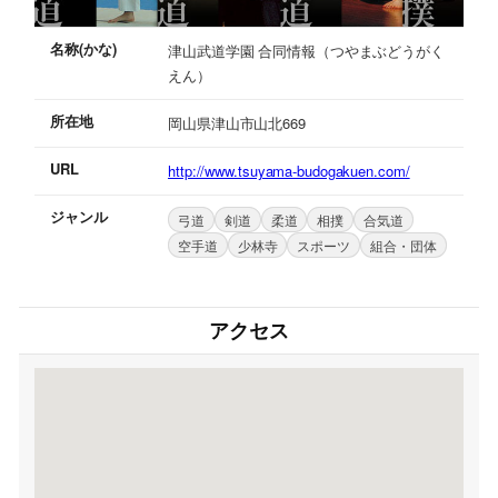
名称(かな)
津山武道学園 合同情報（つやまぶどうがく
えん）
所在地
岡山県津山市山北669
URL
http://www.tsuyama-budogakuen.com/
ジャンル
弓道
剣道
柔道
相撲
合気道
空手道
少林寺
スポーツ
組合・団体
アクセス