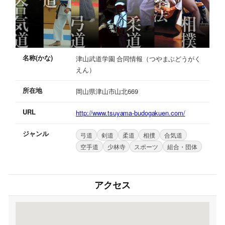
名称(かな)
津山武道学園 合同情報（つやまぶどうがく
えん）
所在地
岡山県津山市山北669
URL
http://www.tsuyama-budogakuen.com/
ジャンル
弓道
剣道
柔道
相撲
合気道
空手道
少林寺
スポーツ
組合・団体
アクセス