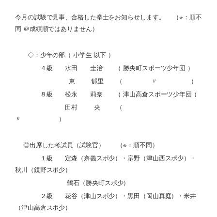
今月の試験で見事、合格した拳士をお知らせします。 （※：順不
同 ＠成績順ではありません）
◇：少年の部（ 小学生 以下 ）
４級 水田 圭治 （ 勝央町スポーツ少年団 ）
東 郁里 （ 〃 ）
８級 松永 莉奈 （ 津山高倉スポーツ少年団 ）
田村 央 （
〃 ）
◎出席した考試員（試験官） （※：順不同）
１級 定森（奈義スポ少）・宗野（津山西スポ少）・
秋川（鏡野スポ少）
鶴石（勝央町スポ少）
２級 花谷（津山スポ少）・黒田（岡山真庭）・米井
（津山高倉スポ少）