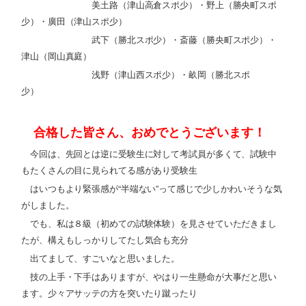
美土路（津山高倉スポ少）・野上（勝央町スポ
少）・廣田（津山スポ少）
武下（勝北スポ少）・斎藤（勝央町スポ少）・
津山（岡山真庭）
浅野（津山西スポ少）・畝岡（勝北スポ
少）
合格した皆さん、おめでとうございます！
今回は、先回とは逆に受験生に対して考試員が多くて、試験中
もたくさんの目に見られてる感があり受験生
はいつもより緊張感が“半端ない”って感じで少しかわいそうな気
がしました。
でも、私は８級（初めての試験体験）を見させていただきまし
たが、構えもしっかりしてたし気合も充分
出てまして、すごいなと思いました。
技の上手・下手はありますが、やはり一生懸命が大事だと思い
ます。少々アサッテの方を突いたり蹴ったり