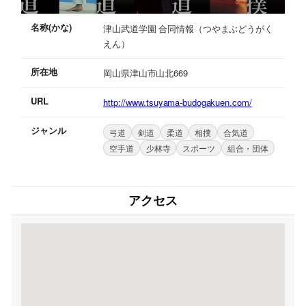
名称(かな)
津山武道学園 合同情報（つやまぶどうがく
えん）
所在地
岡山県津山市山北669
URL
http://www.tsuyama-budogakuen.com/
ジャンル
弓道
剣道
柔道
相撲
合気道
空手道
少林寺
スポーツ
組合・団体
アクセス