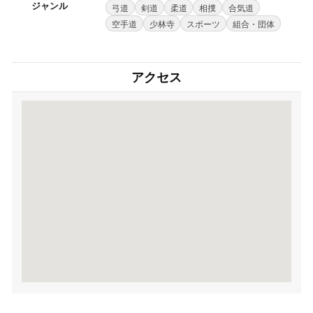
ジャンル
弓道
剣道
柔道
相撲
合気道
空手道
少林寺
スポーツ
組合・団体
アクセス