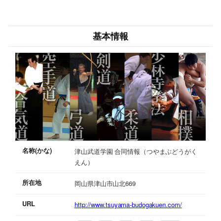
基本情報
名称(かな)
津山武道学園 合同情報（つやまぶどうがく
えん）
所在地
岡山県津山市山北669
URL
http://www.tsuyama-budogakuen.com/