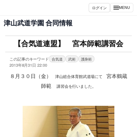
ログイン
MENU
津山武道学園 合同情報
【合気道連盟】 宮本師範講習会
この記事のキーワード
合気道
武術
護身術
2013年8月31日 22:00
８月３０日（金）
宮本鶴蔵
津山総合体育館武道場にて
師範
講習会を行いました。