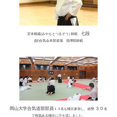
七段
宮本鶴蔵(みやもとつるぞう) 師範
(財)合気会本部道場 指導部師範
岡山大学合気道部部員
３０
１３名も稽古参加し、総勢
名
で熱気ある稽古に汗を流しました。