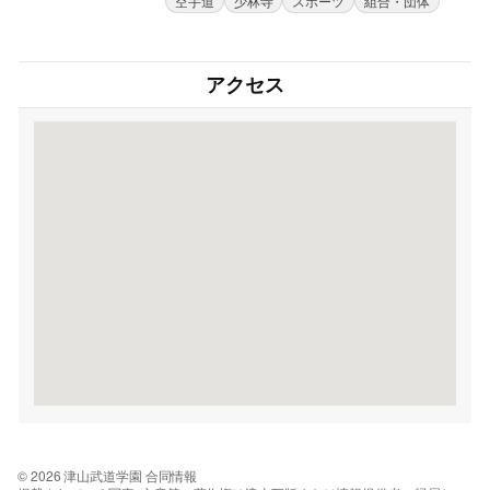
空手道
少林寺
スポーツ
組合・団体
アクセス
© 2026 津山武道学園 合同情報