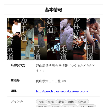
基本情報
名称(かな)
津山武道学園 合同情報（つやまぶどうがく
えん）
所在地
岡山県津山市山北669
URL
http://www.tsuyama-budogakuen.com/
ジャンル
弓道
剣道
柔道
相撲
合気道